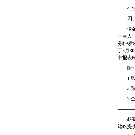
4.
四
请
小巨人
务科缪
于
3
月
30
申报表
附
1.
2.
3.
———
想
铭略提