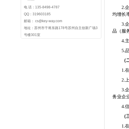
2.
电 话：135-8498-4787
均增长
QQ：319603185
邮箱： cs@key-way.com
3.
地址：苏州市干将东路178号苏州自主创新广场3
品（服
号楼301室
4.
5.
（
1.
2.
3.
务业企
4.
（
1.