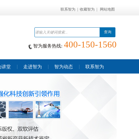
联系智为
|
收藏智为
|
网站地图
查询
400-150-1560
智为服务热线:
为讲堂
走进智为
智为动态
联系智为