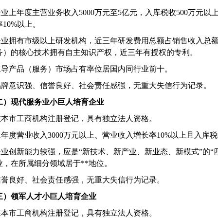
企业上年度主营业务收入
5000
万元至
5
亿元，入库税收
500
万元以
率
10%
以上。
企业拥有市级以上研发机构，近三年研发费用总额占销售收入总
务）的核心技术拥有自主知识产权，近三年有授权的专利。
主导产品（服务）市场占有率位居国内同行业前十。
品牌意识强、信誉良好、社会责任感强，无重大失信行为记录。
二）现代服务业小巨人培育企业
在本市工商机构注册登记，具有独立法人资格。
上年度营业收入
3000
万元以上、营业收入增长率
10%
以上且入库税
企业创新能力较强，应是
“
新技术、新产业、新业态、新模式
”
的
“
业，在所属细分领域居于**地位。
信誉良好、社会责任感强，无重大失信行为记录。
三）领军人才小巨人培育企业
在本市工商机构注册登记，具有独立法人资格。