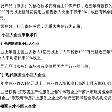
主要产品（服务）的核心技术拥有自主知识产权，近五年有授权
000
万元以上且研发费用占销售收入比重不低于
3%
，或已有风创
元。
信誉良好、社会责任感强，无重大失信行为记录。
、小巨人企业申报条件
一）先进制造业小巨人企业
企业上年度主营业务收入
1
亿元以上，入库税收
1000
万元且近三年
收入平均增长率
20%
以上。
主导产品（服务）市场占有率位居国内同行业前五位。
二）现代服务业小巨人企业
上年度营业收入
1
亿元以上、营业收入增长率
15%
以上且入库税收
1
企业已获得
“
江苏省生产性服务业领军示范企业
”“
苏州市服务业创
范企业
”
等苏州市级以上服务业企业称号或已获得基金等机构投资
)
领军人才小巨人企业