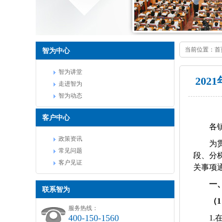
当前位置：
首
智为中心
智为讲堂
20
走进智为
智为动态
客户中心
各
政策资讯
为
常见问题
段、分
客户见证
关事项
一
联系智为
（
1
服务热线：
400-150-1560
1.