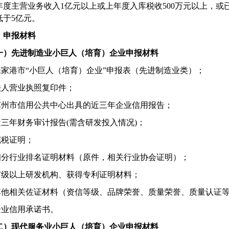
年度主营业务收入
1
亿元以上或上年度入库税收
500
万元以上，或
低于
5
亿元。
、申报材料
一）先进制造业小巨人（培育）企业申报材料
张家港市
“
小巨人（培育）企业
”
申报表（先进制造业类）；
法人营业执照复印件；
苏州市信用公共中心出具的近三年企业信用报告；
近三年财务审计报告
(
需含研发投入情况
)
；
完税证明；
细分行业排名证明材料（原件，相关行业协会证明）；
市级以上研发机构、获得专利证明材料；
其他相关佐证材料（资信等级、品牌荣誉、质量荣誉、质量认证
企业信用承诺书。
二）现代服务业小巨人（培育）企业申报材料