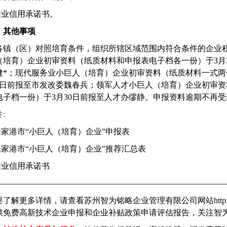
企业信用承诺书。
、其他事项
各镇（区）对照培育条件，组织所辖区域范围内符合条件的企业
（培育）企业初审资料（纸质材料和申报表电子档各一份）于
3
月
健*；现代服务业小巨人（培育）企业初审资料（纸质材料一式
日前报至市发改委魏春兵；领军人才小巨人（培育）企业初审资
电子档一份）于
3
月
30
日前报至人才办缪静。申报资料逾期不再受
件
:
张家港市
“
小巨人（培育）企业
”
申报表
张
家港市
“
小巨人（培育）企业
”
推荐汇总表
企业信用承诺书
————————————————————————————
要了解更多详情，请查看苏州智为铭略企业管理有限公司网站
htt
供免费高新技术企业申报和企业补贴政策申请评估报告，关注智