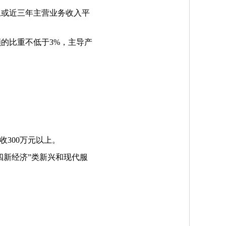
上或近三年主营业务收入平
额的比重不低于
3%
，主导产
收
300
万元以上。
四新经济
”
类新兴和现代服