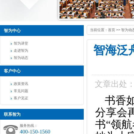
当前位置：
首页
>>
智为动
智为中心
智为讲堂
智海泛
走进智为
智为动态
客户中心
文章出处
政策资讯
常见问题
书香
客户见证
分享会
联系智为
书“领
服务热线：
400-150-1560