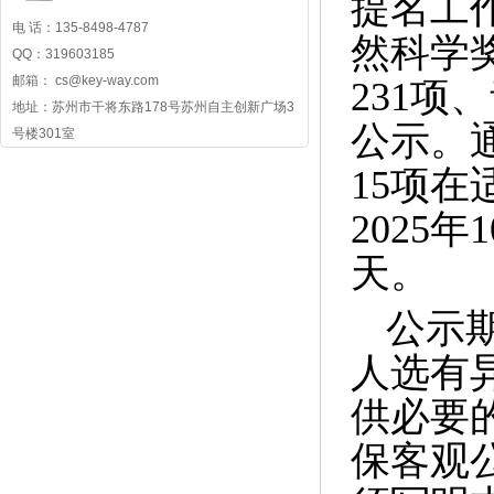
提名工
电 话：135-8498-4787
然科学
QQ：319603185
邮箱： cs@key-way.com
231项
地址：苏州市干将东路178号苏州自主创新广场3
公示。
号楼301室
15项
2025
天。
公示
人选有
供必要
保客观