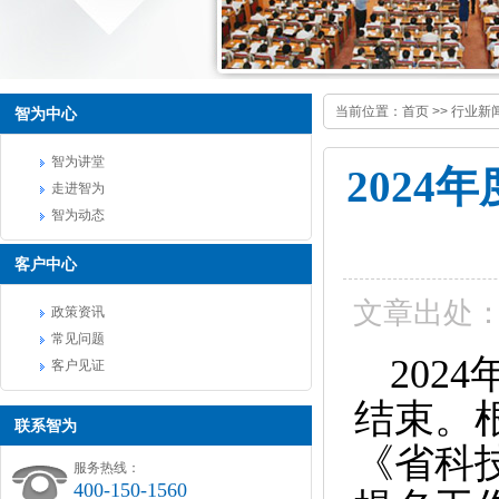
当前位置：
首页
>>
行业新
智为中心
智为讲堂
202
走进智为
智为动态
客户中心
文章出处
政策资讯
常见问题
202
客户见证
结束。
联系智为
《省科
服务热线：
400-150-1560