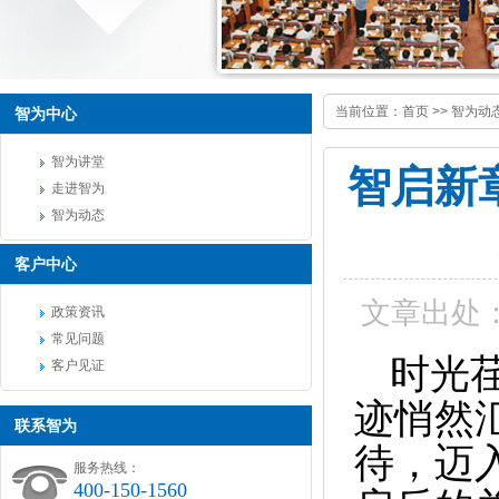
当前位置：
首页
>>
智为动
智为中心
智为讲堂
智启新
走进智为
智为动态
客户中心
文章出处
政策资讯
常见问题
时光荏
客户见证
迹悄然
联系智为
待，迈
服务热线：
400-150-1560