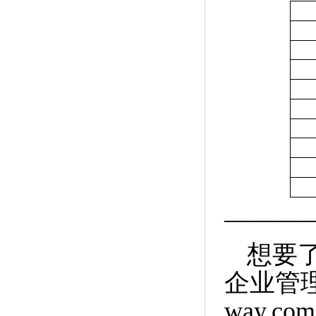
———
想要
企业管理有
way.