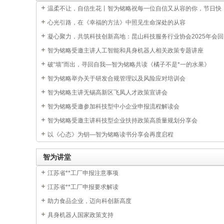
温柔不让，自信生花丨智为铭略祝每一位自信又从容的你，节日快
乐
心光引路，在《幸福的方法》中照见生命深处的从容
凝心聚力，共筑科技创新高地：昆山科技服务行业协会2025年会回
顾与展望
智为铭略受邀主讲人工智能和具身机器人相关政策专题讲座
破“墙”而出，寻回自我—智为铭略共读《橘子不是*一的水果》
智为铭略举办关于研发合规管理以及风险应对培训会
智为铭略主讲无锡高新区飞凤人才政策宣讲会
智为铭略受邀参加科技型中小企业申报流程解读会
智为铭略受邀主讲科技型企业扶持政策高质量规划分享会
以《心态》为钥—智为铭略读书分享会再度启程
智为讲堂
江苏省**工厂申报注意事项
江苏省**工厂申报要求解读
助力食品企业，迈向科创新高度
具身机器人国家政策支持