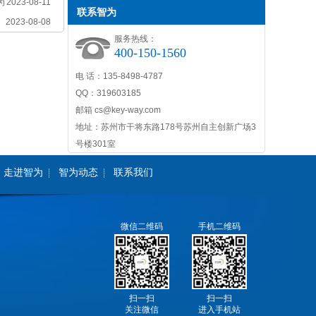
为
2023-08-11
联系智为
2023-08-08
服务热线：
400-150-1560
电 话：135-8498-4787
QQ：319603185
邮箱 cs@key-way.com
地址：苏州市干将东路178号苏州自主创新广场3
号楼301室
走进智为
智为动态
联系我们
微信二维码
手机二维码
扫一扫
扫一扫
关注微信
进入手机站