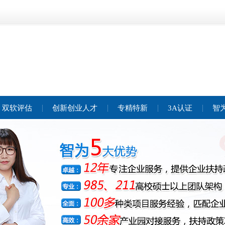
双软评估
创新创业人才
专精特新
3A认证
智