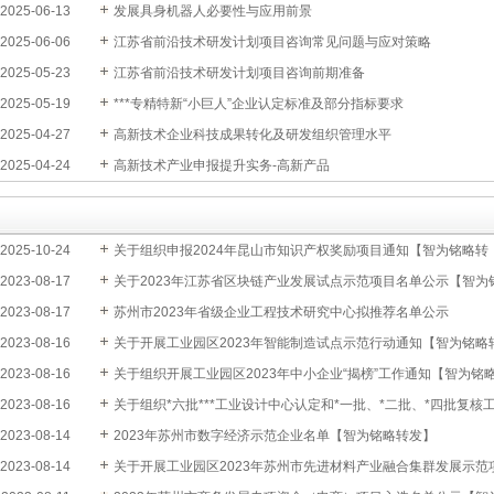
2025-06-13
发展具身机器人必要性与应用前景
2025-06-06
江苏省前沿技术研发计划项目咨询常见问题与应对策略
2025-05-23
江苏省前沿技术研发计划项目咨询前期准备
2025-05-19
***专精特新“小巨人”企业认定标准及部分指标要求
2025-04-27
高新技术企业科技成果转化及研发组织管理水平
2025-04-24
高新技术产业申报提升实务-高新产品
2025-10-24
关于组织申报2024年昆山市知识产权奖励项目通知【智为铭略转
2023-08-17
发】
关于2023年江苏省区块链产业发展试点示范项目名单公示【智为
2023-08-17
略转发】
苏州市2023年省级企业工程技术研究中心拟推荐名单公示
2023-08-16
关于开展工业园区2023年智能制造试点示范行动通知【智为铭略
2023-08-16
发】
关于组织开展工业园区2023年中小企业“揭榜”工作通知【智为铭
2023-08-16
转发】
关于组织*六批***工业设计中心认定和*一批、*二批、*四批复核
2023-08-14
作通知【智为铭略转发】
2023年苏州市数字经济示范企业名单【智为铭略转发】
2023-08-14
关于开展工业园区2023年苏州市先进材料产业融合集群发展示范