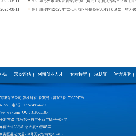
2023-08-11
目咨询通知【智为铭略转发】
2023年苏州市商务发展专项资金（电商）项目入选名单公示【智
2023-08-11
铭略转发】
关于组织申报2023年*二批相城区科技领军人才计划通知【智为铭
略转发】
补贴
双软评估
创新创业人才
专精特新
3A认证
智为讲堂
管理有限公司
版权所有
备案号：
苏ICP备17005747号
-1560
电 话：135-8498-4787
key-way.com
QQ：319603185
干将东路178号苏州自主创新广场3号楼3层
东南大道33号科创大厦A幢905室
吴区菱湖大道228号天安智慧城A3-407