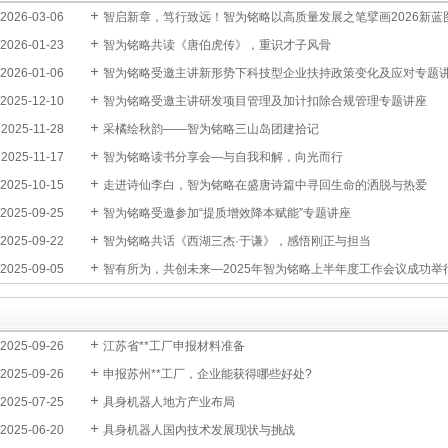
2026-03-06
智启新章，笃行致远！智为铭略以高质量发展之笔擘画2026新蓝
2026-01-23
智为铭略共读《唐伯虎传》，重识才子风骨
2026-01-06
智为铭略受邀主讲新形势下科技型企业扶持政策变化及应对专题
2025-12-10
座
智为铭略受邀主讲研发项目管理及加计扣除合规管理专题讲座
2025-11-28
采橘绘秋韵——智为铭略三山岛团建拾记
2025-11-17
智为铭略读书分享会—与自我和解，向光而行
2025-10-15
走进诗仙李白，智为铭略在盛唐诗篇中寻回生命的洒脱与热爱
2025-09-25
智为铭略受邀参加“提质增效降本赋能”专题讲座
2025-09-22
智为铭略共话《西湖三杰·于谦》，感悟刚正与担当
2025-09-05
智有所为，共创未来—2025年智为铭略上半年度工作会议成功举
2025-09-26
江苏省**工厂申报材料准备
2025-09-26
申报苏州**工厂，企业能获得哪些好处?
2025-07-25
具身机器人地方产业布局
2025-06-20
具身机器人国内技术发展现状与挑战