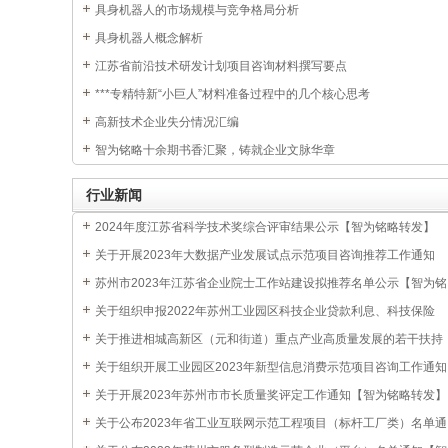
具身机器人的市场规模与竞争格局分析
具身机器人概念解析
江苏省前沿技术研发计划项目咨询材料撰写要点
***专精特新“小巨人”材料准备过程中的几个核心思考
高新技术企业失分情况汇编
智为铭略十余期书香汇聚，铸就企业文脉华章
行业新闻
2024年度江苏省科学技术奖综合评审结果公示【智为铭略转发】
关于开展2023年大数据产业发展试点示范项目咨询推荐工作通知
【智为铭略转发】
苏州市2023年江苏省企业院士工作站建设拟推荐名单公示【智为铭
略转发】
关于组织申报2022年苏州工业园区科技企业贷款利息、科技保险
费、融资担保费和融资租赁费补贴通知
关于推进相城高新区（元和街道）重点产业高质量发展的若干扶持
政策
关于组织开展工业园区2023年新型信息消费示范项目咨询工作通知
【智为铭略转发】
关于开展2023年苏州市市长质量奖评定工作通知【智为铭略转发】
关于公布2023年省工业互联网示范工程项目（标杆工厂类）名单通