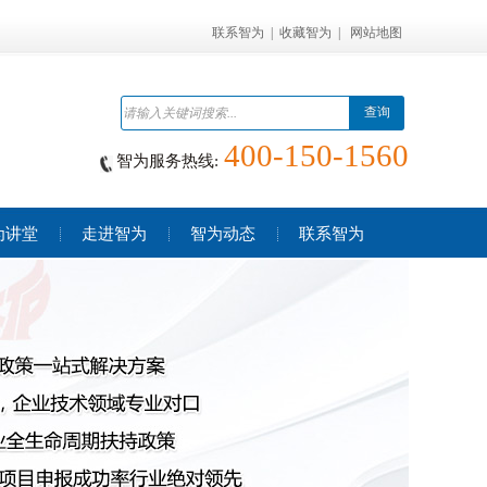
联系智为
|
收藏智为
|
网站地图
查询
400-150-1560
智为服务热线:
为讲堂
走进智为
智为动态
联系智为