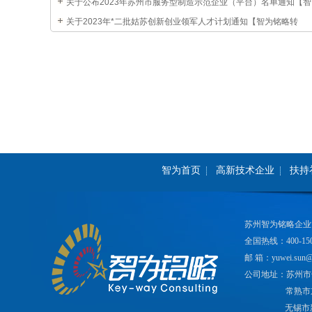
知【智为铭略转发】
关于公布2023年苏州市服务型制造示范企业（平台）名单通知【智
为铭略转发】
关于2023年*二批姑苏创新创业领军人才计划通知【智为铭略转
发】
智为首页
高新技术企业
扶持
苏州智为铭略企业
全国热线：400-150
邮 箱：yuwei.sun@
公司地址：苏州市
常熟市
无锡市新