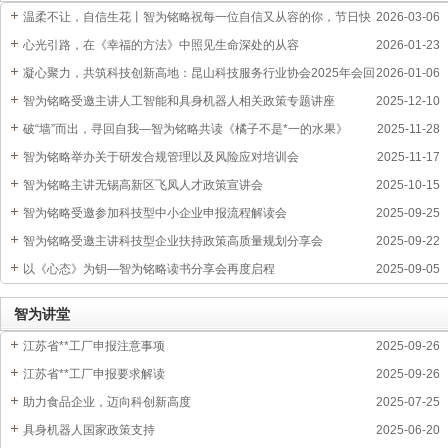
温柔不让，自信生花丨智为铭略祝每一位自信又从容的你，节日快
2026-03-06
乐
心光引路，在《幸福的方法》中照见生命深处的从容
2026-01-23
凝心聚力，共筑科技创新高地：昆山科技服务行业协会2025年会回
2026-01-06
顾与展望
智为铭略受邀主讲人工智能和具身机器人相关政策专题讲座
2025-12-10
破“墙”而出，寻回自我—智为铭略共读《橘子不是*一的水果》
2025-11-28
智为铭略举办关于研发合规管理以及风险应对培训会
2025-11-17
智为铭略主讲无锡高新区飞凤人才政策宣讲会
2025-10-15
智为铭略受邀参加科技型中小企业申报流程解读会
2025-09-25
智为铭略受邀主讲科技型企业扶持政策高质量规划分享会
2025-09-22
以《心态》为钥—智为铭略读书分享会再度启程
2025-09-05
智为讲堂
江苏省**工厂申报注意事项
2025-09-26
江苏省**工厂申报要求解读
2025-09-26
助力食品企业，迈向科创新高度
2025-07-25
具身机器人国家政策支持
2025-06-20