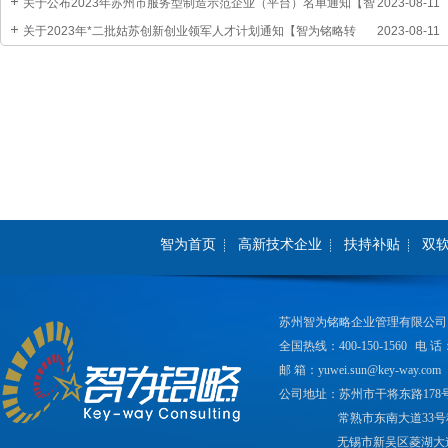
知【智为铭略转发】
关于公布2023年苏州市服务型制造示范企业（平台）名单通知【智
2023-08-11
为铭略转发】
关于2023年*二批姑苏创新创业领军人才计划通知【智为铭略转
2023-08-11
发】
智为首页
高新技术企业
扶持补贴
双
苏州智为铭略企业管理有限公司
全国热线：400-150-1560
电 话：
邮 箱：yuwei.sun@key-way.com
公司地址：苏州市干将东路178
常熟市东南大道33号
无锡市新吴区菱湖大道2