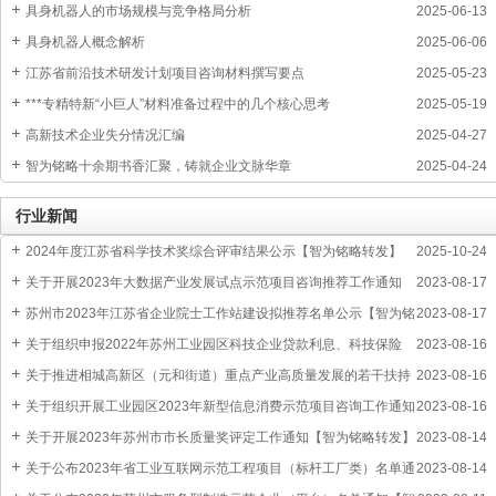
具身机器人的市场规模与竞争格局分析
2025-06-13
具身机器人概念解析
2025-06-06
江苏省前沿技术研发计划项目咨询材料撰写要点
2025-05-23
***专精特新“小巨人”材料准备过程中的几个核心思考
2025-05-19
高新技术企业失分情况汇编
2025-04-27
智为铭略十余期书香汇聚，铸就企业文脉华章
2025-04-24
行业新闻
2024年度江苏省科学技术奖综合评审结果公示【智为铭略转发】
2025-10-24
关于开展2023年大数据产业发展试点示范项目咨询推荐工作通知
2023-08-17
【智为铭略转发】
苏州市2023年江苏省企业院士工作站建设拟推荐名单公示【智为铭
2023-08-17
略转发】
关于组织申报2022年苏州工业园区科技企业贷款利息、科技保险
2023-08-16
费、融资担保费和融资租赁费补贴通知
关于推进相城高新区（元和街道）重点产业高质量发展的若干扶持
2023-08-16
政策
关于组织开展工业园区2023年新型信息消费示范项目咨询工作通知
2023-08-16
【智为铭略转发】
关于开展2023年苏州市市长质量奖评定工作通知【智为铭略转发】
2023-08-14
关于公布2023年省工业互联网示范工程项目（标杆工厂类）名单通
2023-08-14