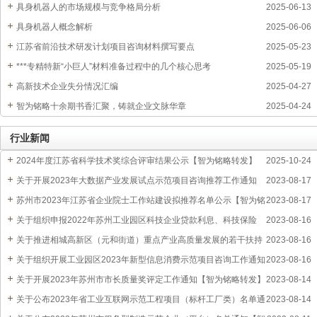
具身机器人的市场规模与竞争格局分析
2025-06-13
具身机器人概念解析
2025-06-06
江苏省前沿技术研发计划项目咨询材料撰写要点
2025-05-23
***专精特新“小巨人”材料准备过程中的几个核心思考
2025-05-19
高新技术企业失分情况汇编
2025-04-27
智为铭略十余期书香汇聚，铸就企业文脉华章
2025-04-24
行业新闻
2024年度江苏省科学技术奖综合评审结果公示【智为铭略转发】
2025-10-24
关于开展2023年大数据产业发展试点示范项目咨询推荐工作通知
2023-08-17
【智为铭略转发】
苏州市2023年江苏省企业院士工作站建设拟推荐名单公示【智为铭
2023-08-17
略转发】
关于组织申报2022年苏州工业园区科技企业贷款利息、科技保险
2023-08-16
费、融资担保费和融资租赁费补贴通知
关于推进相城高新区（元和街道）重点产业高质量发展的若干扶持
2023-08-16
政策
关于组织开展工业园区2023年新型信息消费示范项目咨询工作通知
2023-08-16
【智为铭略转发】
关于开展2023年苏州市市长质量奖评定工作通知【智为铭略转发】
2023-08-14
关于公布2023年省工业互联网示范工程项目（标杆工厂类）名单通
2023-08-14