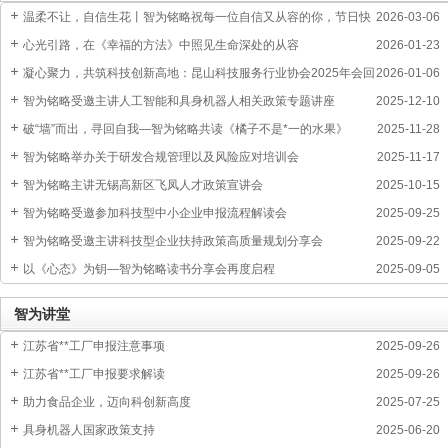
温柔不让，自信生花丨智为铭略祝每一位自信又从容的你，节日快
2026-03-06
乐
心光引路，在《幸福的方法》中照见生命深处的从容
2026-01-23
凝心聚力，共筑科技创新高地：昆山科技服务行业协会2025年会回
2026-01-06
顾与展望
智为铭略受邀主讲人工智能和具身机器人相关政策专题讲座
2025-12-10
破“墙”而出，寻回自我—智为铭略共读《橘子不是*一的水果》
2025-11-28
智为铭略举办关于研发合规管理以及风险应对培训会
2025-11-17
智为铭略主讲无锡高新区飞凤人才政策宣讲会
2025-10-15
智为铭略受邀参加科技型中小企业申报流程解读会
2025-09-25
智为铭略受邀主讲科技型企业扶持政策高质量规划分享会
2025-09-22
以《心态》为钥—智为铭略读书分享会再度启程
2025-09-05
智为讲堂
江苏省**工厂申报注意事项
2025-09-26
江苏省**工厂申报要求解读
2025-09-26
助力食品企业，迈向科创新高度
2025-07-25
具身机器人国家政策支持
2025-06-20