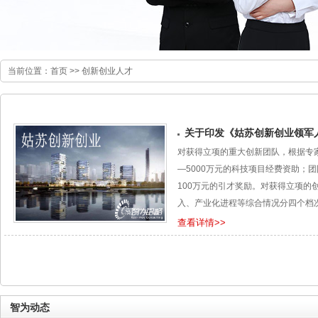
当前位置：
首页
>>
创新创业人才
关于印发《姑苏创新创业领军
对获得立项的重大创新团队，根据专家
—5000万元的科技项目经费资助；团
100万元的引才奖励。对获得立项
入、产业化进程等综合情况分四个档次资
200万元、300万元、500万元
查看详情>>
业务收入超过3000万元或入选市独
划的企业，再给予*高100万元项目
智为动态