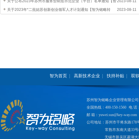
知【智为铭略转发】
关于公布2023年苏州市服务型制造示范企业（平台）名单通知【智
2023-08-11
为铭略转发】
关于2023年*二批姑苏创新创业领军人才计划通知【智为铭略转
2023-08-11
发】
智为首页
高新技术企业
扶持补贴
双
苏州智为铭略企业管理有限公司
全国热线：400-150-1560
电 话：
邮 箱：yuwei.sun@key-way.com
公司地址：苏州市干将东路178
常熟市东南大道33号
无锡市新吴区菱湖大道2